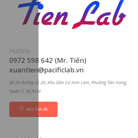
Hotline
0972 598 642 (Mr. Tiến)
xuantien@pacificlab.vn
Số 28 đường số 20, Khu Dân Cư Him Lam, Phường Tân Hưng,
Quận 7, Tp.HCM
Xem bản đồ