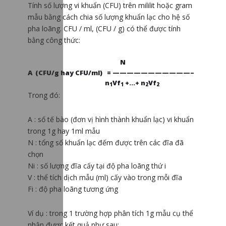
Tính số lượng vi khuẩn (CFU) trên mililit hoặc gram
mẫu bằng cách chia số lượng khuẩn lạc cho hệ số
pha loãng. CFU / ml, (CFU / g) có thể được tính
bằng công thức:
N
A (CFU/g hay CFU/ml) = ———————————–
n
Vf
+…+ n
Vf
1
1
2
2
Trong đó:
A : số tế bào (đơn vị hình thành khuẩn lạc) vi khuẩn
trong 1g hay 1ml mẫu
N : tổng số khuẩn lạc đếm được trên các đĩa đã
chọn
Ni : số lượng đĩa cấy tại độ pha loãng thứ i
V : thể tích dịch mẫu (ml) cấy vào trong mỗi đĩa
Fi : độ pha loãng tương ứng
Ví dụ : trong 1 trường hợp phân tích 1g mẫu cụ thể
nhận được kết quả như sau: