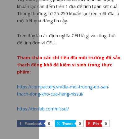
khuẩn lạc cần đếm trên 1 đĩa để tính toán kết quả.
Thông thường, từ 25-250 khuẩn lạc trên một đĩa là
một kết quả đáng tin cậy.
Trên đây là các định nghĩa CFU là gì và công thức
để tính đơn vị CFU.
Tham khảo các chỉ tiêu đĩa môi trường đổ sẵn
thạch đông khô để kiểm vi sinh trong thực
phẩm:
https://compactdry.vn/dia-moi-truong-do-san-
thach-dong-kho-cua-hang-nissui/
https://tienlab.com/nissui/
Facebook
0
Tweet
0
Pin
0