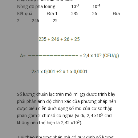
-3
-4
Nồng độ pha loãng 10
10
Kết quả Đĩa 1 235 26 Đĩa
2 246 25
Số lượng khuẩn lạc trên mỗi ml (g) được trình bày
phải phản ánh độ chính xác của phương pháp nên
được biểu diễn dưới dạng số mũ của cơ số thập
5
phân gồm 2 chữ số có nghĩa (ví dụ 2,4 x10
chứ
5
không nên thể hiện là 2,42 x10
).
Tuỳ theo phương pháp mà có quy định số lượng