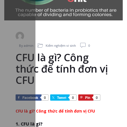
By admin
Kiểm nghiệm vi sinh
0
CFU là gì? Công
thức để tính đơn vị
CFU
Facebook
0
Tweet
0
Pin
0
CFU là gì? Công thức để tính đơn vị CFU
1. CFU là gì?