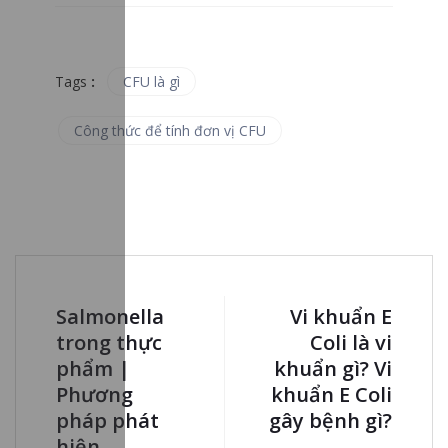
Tags
:
CFU là gì
Công thức để tính đơn vị CFU
Salmonella
Vi khuẩn E
trong thực
Coli là vi
phẩm |
khuẩn gì? Vi
Phương
khuẩn E Coli
pháp phát
gây bệnh gì?
hiện