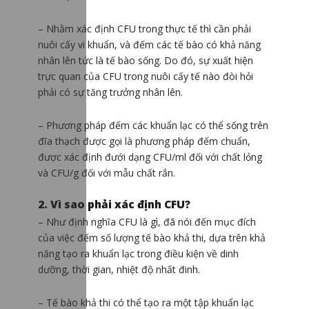
– Nhằm xác định CFU trong thực tế thì cần phải
nuôi cấy vi khuẩn, và đếm các tế bào có khả năng
nhân lên tức là tế bào sống. Do đó, sự xuất hiện
trực quan của CFU trong nuôi cấy tế nào đòi hỏi
phải có sự tăng trưởng nhân lên.
– Phương pháp đếm các khuẩn lạc có thể sống trên
đĩa thạch được gọi là phương pháp đếm chuẩn,
được xác định đưới dạng CFU/ml đối với chất lỏng
và CFU/g đối với mẫu chất rắn.
2. Vì sao phải xác định CFU?
– Như định nghĩa CFU là gì, đã nói đến mục đích
của việc đếm số lượng tế bào khả thi, dựa trên khả
năng tạo ra khuẩn lạc trong điều kiện về dinh
dưỡng, thời gian, nhiệt độ nhất đinh.
– Tế bào khả thi có thể tạo ra một tập khuẩn lạc