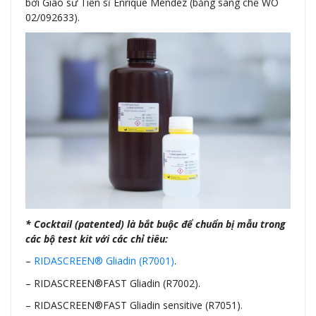
bởi Giáo sư Tiến sĩ Enrique Mendez (bằng sáng chế WO
02/092633).
* Cocktail (patented) là bắt buộc để chuẩn bị mẫu trong
các bộ test kit với các chỉ tiêu:
–
RIDASCREEN® Gliadin (R7001)
.
– RIDASCREEN®FAST Gliadin (R7002).
– RIDASCREEN®FAST Gliadin sensitive (R7051).