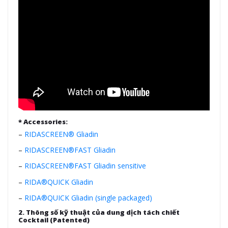
* Accessories:
–
RIDASCREEN® Gliadin
–
RIDASCREEN®FAST Gliadin
–
RIDASCREEN®FAST Gliadin sensitive
–
RIDA®QUICK Gliadin
–
RIDA®QUICK Gliadin (single packaged)
2. Thông số kỹ thuật của dung dịch tách chiết
Cocktail (Patented)