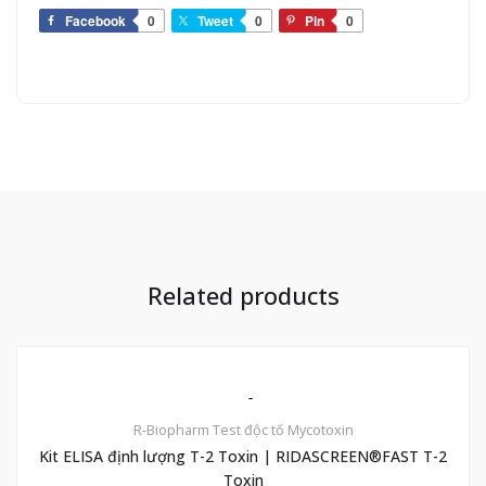
Facebook
0
Tweet
0
Pin
0
Related products
R-Biopharm
Test độc tố Mycotoxin
Kit ELISA định lượng T-2 Toxin | RIDASCREEN®FAST T-2
Toxin