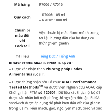
Mã hàng
R7006 / R7016
– R7006: 105 ml
Quy cách
– R7016: 1000 ml
Chuẩn bị
Việc chuẩn bị mẫu được mô tả trong
mẫu đối
tài liệu hướng dẫn của bộ dụng cụ
với
thử nghiệm gliadin.
Cocktail
Tài liệu
Tiếng Đức / Tiếng Anh
RIDASCREEN® Gliadin R7001 là bộ kit:
– Được xác nhận theo
Phương pháp Codex
Alimentarius
(Loại I).
– Được chứng nhận bởi Tổ chức
AOAC Performance
SM
Tested Methods
và được Viện Nghiên cứu AOAC cấp
Chứng nhận PTM
số 120601
. Dữ liệu xác thực nội bộ đã
được xác nhận bởi một phòng thí nghiệm độc lập. ELISA
sandwich được áp dụng để phát hiện dấu vết của gliadin
trong lúa mì, kiều mạch, gạo, ngô, yến mạch, xi-rô và xúc