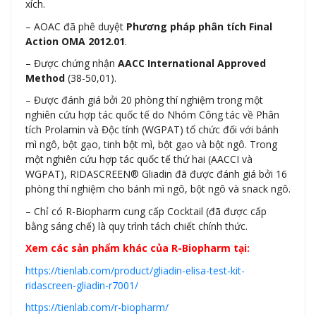
xích.
– AOAC đã phê duyệt
Phương pháp phân tích Final
Action OMA 2012.01
.
– Được chứng nhận
AACC International Approved
Method
(38-50,01).
– Được đánh giá bởi 20 phòng thí nghiệm trong một
nghiên cứu hợp tác quốc tế do Nhóm Công tác về Phân
tích Prolamin và Độc tính (WGPAT) tổ chức đối với bánh
mì ngô, bột gạo, tinh bột mì, bột gạo và bột ngô. Trong
một nghiên cứu hợp tác quốc tế thứ hai (AACCI và
WGPAT), RIDASCREEN® Gliadin đã được đánh giá bởi 16
phòng thí nghiệm cho bánh mì ngô, bột ngô và snack ngô.
– Chỉ có R-Biopharm cung cấp Cocktail (đã được cấp
bằng sáng chế) là quy trình tách chiết chính thức.
Xem các sản phẩm khác của R-Biopharm tại:
https://tienlab.com/product/gliadin-elisa-test-kit-
ridascreen-gliadin-r7001/
https://tienlab.com/r-biopharm/