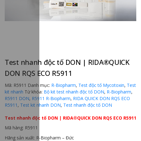
Test nhanh độc tố DON | RIDA®QUICK
DON RQS ECO R5911
Mã:
R5911
Danh mục:
R-Biopharm
,
Test độc tố Mycotoxin
,
Test
kit nhanh
Từ khóa:
Bộ kit test nhanh độc tố DON
,
R-Biopharm
,
R5911 DON
,
R5911 R-Biopharm
,
RIDA QUICK DON RQS ECO
R5911
,
Test kit nhanh DON
,
Test nhanh độc tố DON
Test nhanh độc tố DON | RIDA®QUICK DON RQS ECO R5911
Mã hàng: R5911
Hãng sản xuất: R-Biopharm – Đức