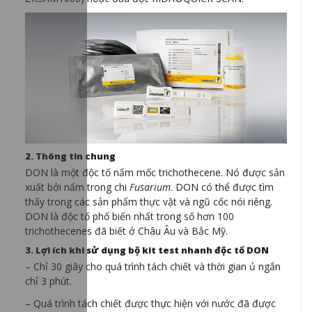
2. Thông tin chung
DON là một độc tố nấm mốc trichothecene. Nó được sản
xuất bởi nấm trong chi
Fusarium
. DON có thể được tìm
thấy trong các sản phẩm thực vật và ngũ cốc nói riêng.
DON là độc tố phổ biến nhất trong số hơn 100
trichothecenes đã biết ở Châu Âu và Bắc Mỹ.
3. Lợi ích khi sử dụng bộ kit test nhanh độc tố DON
– Chỉ 30 giây cho quá trình tách chiết và thời gian ủ ngắn
chỉ 3 phút.
– Quá trình tách chiết được thực hiện với nước đã được