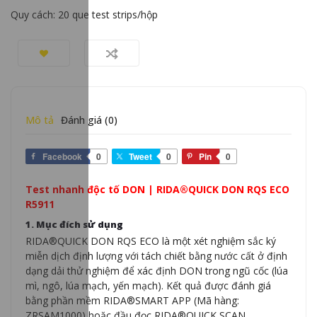
Quy cách: 20 que test strips/hộp
Mô tả
Đánh giá (0)
Facebook
0
Tweet
0
Pin
0
Test nhanh độc tố DON | RIDA®QUICK DON RQS ECO
R5911
1. Mục đích sử dụng
RIDA®QUICK DON RQS ECO là một xét nghiệm sắc ký
miễn dịch định lượng với tách chiết bằng nước cất ở định
dạng dải thử nghiệm để xác định DON trong ngũ cốc (lúa
mì, ngô, lúa mạch, yến mạch). Kết quả được đánh giá
bằng phần mềm RIDA®SMART APP (Mã hàng:
ZRSAM1000) hoặc đầu đọc RIDA®QUICK SCAN.