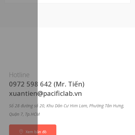
Hotline
0972 598 642 (Mr. Tiến)
xuantien@pacificlab.vn
Số 28 đường số 20, Khu Dân Cư Him Lam, Phường Tân Hưng,
Quận 7, Tp.HCM
Xem bản đồ