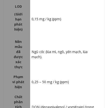
LOD
(Giới
0,15 mg / kg (ppm)
hạn
phát
hiện)
Nền
mẫu
đã
Ngũ cốc (lúa mì, ngô, yến mạch, lúa
được
mạch).
xác
thực
Phạm
vi phát
0,25 – 50 mg / kg (ppm)
hiện
Chất
phân
tích
DON (deoxynivalenol / vomitoxin) trong