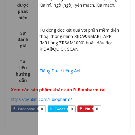
được
lúa mì, ngô (ngô), yến mạch, lúa mạch.
phát
hiện
Tự động đọc kết quả với phần mềm điện
Sự
thoại thông minh RIDA®SMART APP
đánh
(Mã hàng ZRSAM1000) hoặc đầu đọc
giá
RIDA®QUICK SCAN.
Tài
liệu
Tiếng Đức / tiếng Anh
hướng
dẫn
Xem các sản phẩm khác của R-Biopharm tại:
https://tienlab.com/r-biopharm/
Facebook
0
Tweet
0
Pin
0