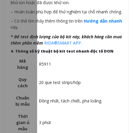
khử ion hoặc đã được khử ion.
– Hoàn toàn phù hợp để thử nghiệm tại chỗ nhanh chóng.
– Có thể tìm thấy thêm thông tin trên
Hướng dẫn nhanh
này.
* Để test định lượng của bộ kit này, khách hàng cần mua
thêm phần mềm
RIDA®SMART APP.
4. Thông số kỹ thuật bộ kit test nhanh độc tố DON
Mã
R5911
hàng
Quy
20 que test strips/hộp
cách
Chuẩn
Đồng nhất, tách chiết, pha loãng.
bị mẫu
Thời
gian ủ
3 phút
mẫu