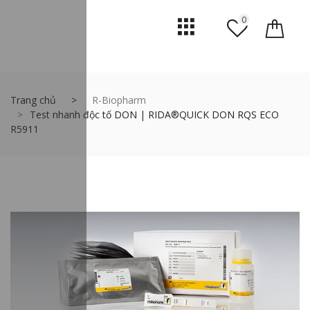
0
Trang chủ
R-Biopharm
Test nhanh độc tố DON | RIDA®QUICK DON RQS ECO
R5911