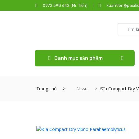
0972 598 642 (Mr. Tiến)
xuantien@pacific
Danh mục sản phẩm
Trang chủ
Nissui
Đĩa Compact Dry Vi