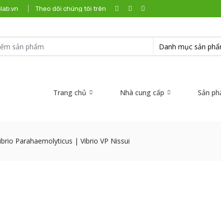
lab.vn
Theo dõi chúng tôi trên
Trang chủ
Nhà cung cấp
Sản p
brio Parahaemolyticus | Vibrio VP Nissui