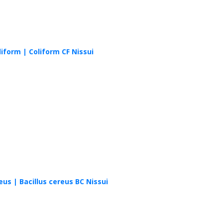
iform | Coliform CF Nissui
eus | Bacillus cereus BC Nissui