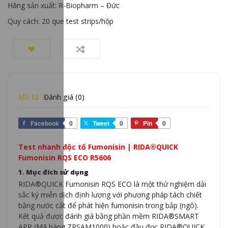
Hãng sản xuất: R-Biopharm – Đức
Quy cách: 20 que test strips/hộp
Mô tả
Đánh giá (0)
Facebook
0
Tweet
0
Pin
0
Test nhanh độc tố Fumonisin | RIDA®QUICK
Fumonisin RQS ECO R5606
1. Mục đích sử dụng
RIDA®QUICK Fumonisin RQS ECO là một thử nghiệm dải
sắc ký miễn dịch định lượng với phương pháp tách chiết
bằng nước cất để phát hiện fumonisin trong bắp (ngô).
Kết quả được đánh giá bằng phần mềm RIDA®SMART
APP (Mã hàng ZRSAM1000) hoặc đầu đọc RIDA®QUICK