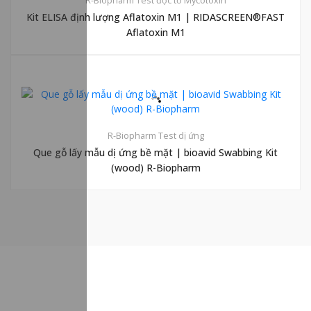
R-Biopharm
Test độc tố Mycotoxin
Kit ELISA định lượng Aflatoxin M1 | RIDASCREEN®FAST
Aflatoxin M1
5.00
2
R-Biopharm
Test dị ứng
Que gỗ lấy mẫu dị ứng bề mặt | bioavid Swabbing Kit
(wood) R-Biopharm