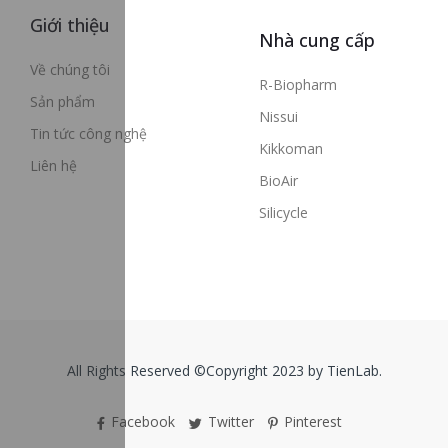
Giới thiệu
Nhà cung cấp
Về chúng tôi
R-Biopharm
Sản phẩm
Nissui
Tin tức công nghệ
Kikkoman
Liên hệ
BioAir
Silicycle
All Rights Reserved ©Copyright 2023 by TienLab.
Facebook
Twitter
Pinterest