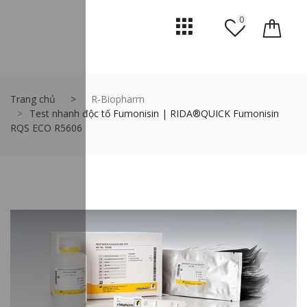
0
Trang chủ
R-Biopharm
Test nhanh độc tố Fumonisin | RIDA®QUICK Fumonisin
RQS ECO R5606