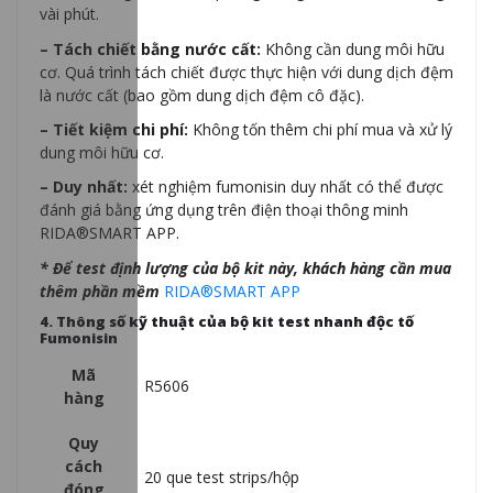
vài phút.
– Tách chiết bằng nước cất:
Không cần dung môi hữu
cơ. Quá trình tách chiết được thực hiện với dung dịch đệm
là nước cất (bao gồm dung dịch đệm cô đặc).
– Tiết kiệm chi phí:
Không tốn thêm chi phí mua và xử lý
dung môi hữu cơ.
– Duy nhất:
xét nghiệm fumonisin duy nhất có thể được
đánh giá bằng ứng dụng trên điện thoại thông minh
RIDA®SMART APP.
* Để test định lượng của bộ kit này, khách hàng cần mua
thêm phần mềm
RIDA®SMART APP
4. Thông số kỹ thuật của bộ kit test nhanh độc tố
Fumonisin
Mã
R5606
hàng
Quy
cách
20 que test strips/hộp
đóng