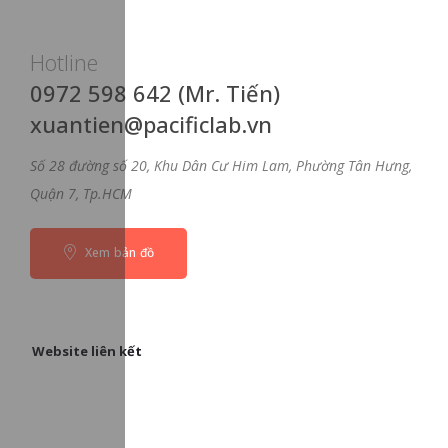
Hotline
0972 598 642 (Mr. Tiến)
xuantien@pacificlab.vn
Số 28 đường số 20, Khu Dân Cư Him Lam, Phường Tân Hưng,
Quận 7, Tp.HCM
Xem bản đồ
Website liên kết