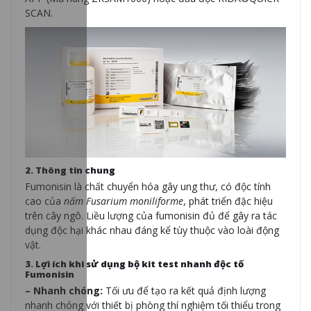
SCAN.
2. Thông tin chung
Fumonisin là chất chuyển hóa gây ung thư, có độc tính
cao của
nấm Fusarium moniliforme
, phát triển đặc hiệu
trên cây ngô. Liều lượng của fumonisin đủ để gây ra tác
dụng độc hại khác nhau đáng kể tùy thuộc vào loài động
vật.
3. Lợi ích khi sử dụng bộ kit test nhanh độc tố
Fumonisin
– Nhanh chóng:
Tối ưu để tạo ra kết quả định lượng
nhanh chóng với thiết bị phòng thí nghiệm tối thiểu trong