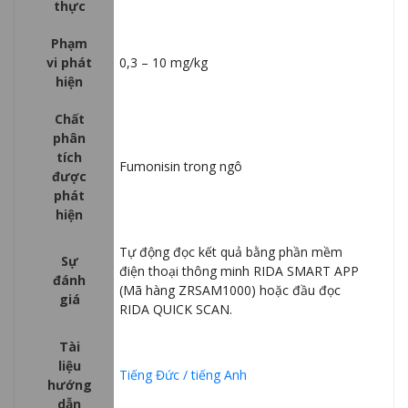
thực
Phạm
vi phát
0,3 – 10 mg/kg
hiện
Chất
phân
tích
Fumonisin trong ngô
được
phát
hiện
Tự động đọc kết quả bằng phần mềm
Sự
điện thoại thông minh RIDA SMART APP
đánh
(Mã hàng ZRSAM1000) hoặc đầu đọc
giá
RIDA QUICK SCAN.
Tài
liệu
Tiếng Đức / tiếng Anh
hướng
dẫn