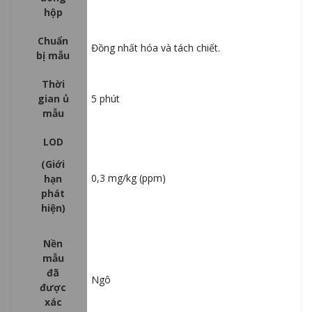
hộp
Chuẩn
Đồng nhất hóa và tách chiết.
bị mẫu
Thời
gian ủ
5 phút
mẫu
LOD
(Giới
0,3 mg/kg (ppm)
hạn
phát
hiện)
Nền
mẫu
đã
Ngô
được
xác