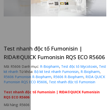
Test nhanh độc tố Fumonisin |
RIDA®QUICK Fumonisin RQS ECO R5606
Mã:
R5606
Danh mục:
R-Biopharm
,
Test độc tố Mycotoxin
,
Test
kit nhanh
Từ khóa:
Bộ kit test nhanh Fumonisin
,
R-Biopharm
,
R5606 Fumonisin R-Biopharm
,
R5606 R-Biopharm
,
RIDA QUICK
Fumonisin RQS ECO R5606
,
Test nhanh độc tố Fumonisin
Test nhanh độc tố Fumonisin | RIDA®QUICK Fumonisin
RQS ECO R5606
Mã hàng: R5606