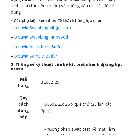
trình thao tác tiêu chuẩn) và hướng dẫn chi tiết để sử
dụng.
* Các phụ kiện kèm theo để khách hàng lựa chọn:
–
bioavid Swabbing Kit (plastic)
–
bioavid Swabbing Kit (wood)
–
bioavid Absorbent Buffer
–
bioavid Sample Buffer
3. Thông số kỹ thuật của bộ kit test nhanh dị ứng hạt
Brazil
Mã
BL602-25
hàng
Quy
cách
– BL602-25: 25 x que thử (25 lần xác
đóng
định)
hộp
– Phương pháp swab test bề mặt: làm