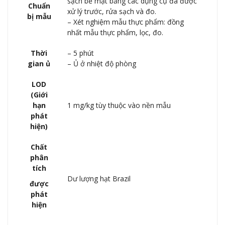
sạch bề mặt bằng các dụng cụ đã được
Chuẩn
xử lý trước, rửa sạch và đo.
bị mẫu
– Xét nghiệm mẫu thực phẩm: đồng
nhất mẫu thực phẩm, lọc, đo.
Thời
– 5 phút
gian ủ
– Ủ ở nhiệt độ phòng
LOD
(Giới
hạn
1 mg/kg tùy thuộc vào nền mẫu
phát
hiện)
Chất
phân
tích
Dư lượng hạt Brazil
được
phát
hiện