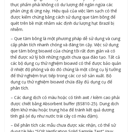
thực phẩm phải không có dư lượng để ngăn ngừa các
phản ứng dị ứng này. Hiệu quả của việc làm sạch có thể
được kiểm chứng bằng cách sử dụng que tăm bông để
quét trên bề mặt nhằm xác định dư lượng hạt Brazil bị
nhiễm.
– Que tăm bông là một phương pháp dễ sử dụng và cung
cấp phân tích nhanh chóng và đáng tin cậy. Việc sử dụng
que tăm bông bioavid của chúng tôi rất đơn giản và có
thể được xử lý bởi những người chưa qua đào tạo. Tất cả
các bộ dụng cụ thử nghiệm bioavid có thể được bảo quản
ở nhiệt độ phòng và do đó chúng là một công cụ lý tưởng
để thử nghiệm trực tiếp trong các cơ sở sản xuất. Bộ
dụng cụ thử nghiệm bioavid chứa đầy đủ dụng cụ để
phân tích.
– Các dung dịch có màu hoặc có tính axit / kiềm cao phải
được chiết bằng Absorbent buffer (BS810-25). Dung dịch
đệm khử màu hoặc trung hòa để tránh kết quả dương
tính giả (ví dụ như nước trái cây có màu đậm).
– Để phân tích các mẫu chưa được xác nhận, có thể sử
dụng tài liệu “SOP Verification Solid Sample Test” (quy