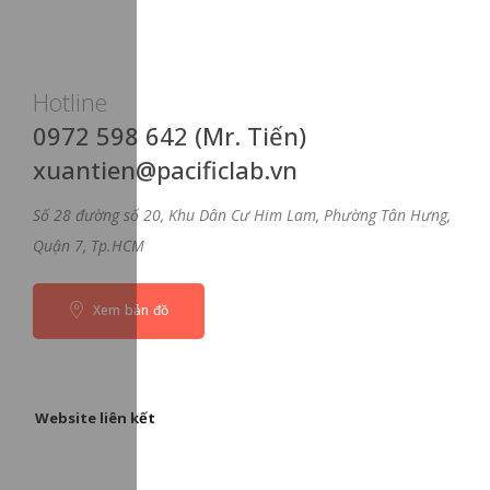
Hotline
0972 598 642 (Mr. Tiến)
xuantien@pacificlab.vn
Số 28 đường số 20, Khu Dân Cư Him Lam, Phường Tân Hưng,
Quận 7, Tp.HCM
Xem bản đồ
Website liên kết