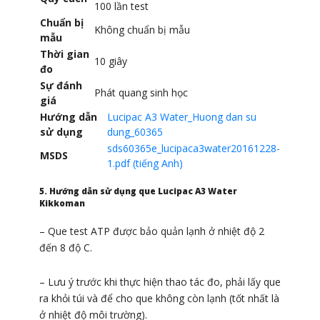
100 lần test
Chuẩn bị
Không chuẩn bị mẫu
mẫu
Thời gian
10 giây
đo
Sự đánh
Phát quang sinh học
giá
Hướng dẫn
Lucipac A3 Water_Huong dan su
sử dụng
dung_60365
sds60365e_lucipaca3water20161228-
MSDS
1.pdf (tiếng Anh)
5. Hướng dẫn sử dụng que Lucipac A3 Water
Kikkoman
– Que test ATP được bảo quản lạnh ở nhiệt độ 2
đến 8 độ C.
– Lưu ý trước khi thực hiện thao tác đo, phải lấy que
ra khỏi túi và để cho que không còn lạnh (tốt nhất là
ở nhiệt độ môi trường).