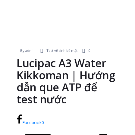
By admin
Test vệ sinh bề mặt
0
Lucipac A3 Water
Kikkoman | Hướng
dẫn que ATP để
test nước
Facebook
0