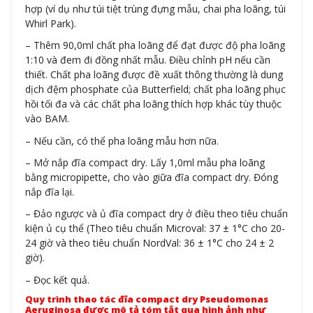
hợp (ví dụ như túi tiệt trùng đựng mẫu, chai pha loãng, túi
Whirl Park).
– Thêm 90,0ml chất pha loãng để đạt được độ pha loãng
1:10 và đem đi đồng nhất mẫu. Điều chỉnh pH nếu cần
thiết. Chất pha loãng được đề xuất thông thường là dung
dịch đệm phosphate của Butterfield; chất pha loãng phục
hồi tối đa và các chất pha loãng thích hợp khác tùy thuộc
vào BAM.
– Nếu cần, có thể pha loãng mẫu hơn nữa.
– Mở nắp đĩa compact dry. Lấy 1,0ml mẫu pha loãng
bằng micropipette, cho vào giữa đĩa compact dry. Đóng
nắp đĩa lại.
– Đảo ngược và ủ đĩa compact dry ở điều theo tiêu chuẩn
kiện ủ cụ thể (Theo tiêu chuẩn Microval: 37 ± 1°C cho 20-
24 giờ và theo tiêu chuẩn NordVal: 36 ± 1°C cho 24 ± 2
giờ).
– Đọc kết quả.
Quy trình thao tác
đĩa compact dry
Pseudomonas
Aeruginosa
được mô tả tóm tắt qua hình ảnh như