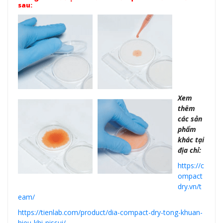
sau:
Xem
thêm
các sản
phẩm
khác tại
địa chỉ:
https://c
ompact
dry.vn/t
eam/
https://tienlab.com/product/dia-compact-dry-tong-khuan-
hieu-khi-nissui/