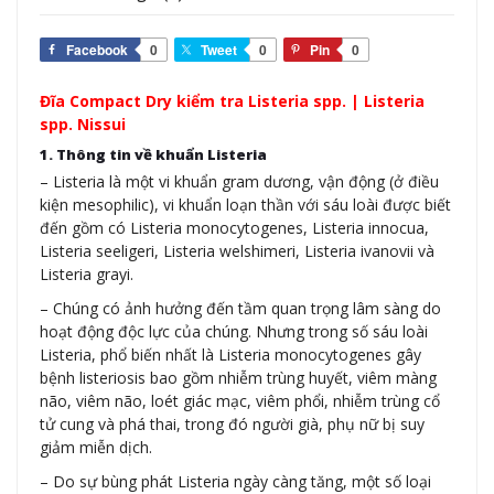
Facebook
0
Tweet
0
Pin
0
Đĩa Compact Dry kiểm tra Listeria spp. | Listeria
spp. Nissui
1. Thông tin về khuẩn Listeria
– Listeria là một vi khuẩn gram dương, vận động (ở điều
kiện mesophilic), vi khuẩn loạn thần với sáu loài được biết
đến gồm có Listeria monocytogenes, Listeria innocua,
Listeria seeligeri, Listeria welshimeri, Listeria ivanovii và
Listeria grayi.
– Chúng có ảnh hưởng đến tầm quan trọng lâm sàng do
hoạt động độc lực của chúng. Nhưng trong số sáu loài
Listeria, phổ biến nhất là Listeria monocytogenes gây
bệnh listeriosis bao gồm nhiễm trùng huyết, viêm màng
não, viêm não, loét giác mạc, viêm phổi, nhiễm trùng cổ
tử cung và phá thai, trong đó người già, phụ nữ bị suy
giảm miễn dịch.
– Do sự bùng phát Listeria ngày càng tăng, một số loại