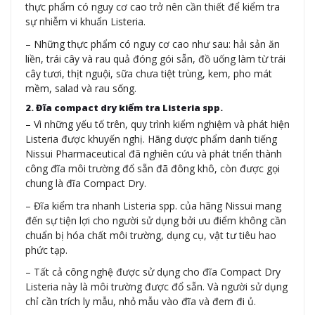
thực phẩm có nguy cơ cao trở nên cần thiết để kiểm tra
sự nhiễm vi khuẩn Listeria.
– Những thực phẩm có nguy cơ cao như sau: hải sản ăn
liền, trái cây và rau quả đóng gói sẵn, đồ uống làm từ trái
cây tươi, thịt nguội, sữa chưa tiệt trùng, kem, pho mát
mềm, salad và rau sống.
2. Đĩa compact dry kiểm tra Listeria spp.
– Vì những yếu tố trên, quy trình kiểm nghiệm và phát hiện
Listeria được khuyến nghị. Hãng dược phẩm danh tiếng
Nissui Pharmaceutical đã nghiên cứu và phát triển thành
công đĩa môi trường đổ sẵn đã đông khô, còn được gọi
chung là đĩa Compact Dry.
– Đĩa kiểm tra nhanh Listeria spp. của hãng Nissui mang
đến sự tiện lợi cho người sử dụng bởi ưu điểm không cần
chuẩn bị hóa chất môi trường, dụng cụ, vật tư tiêu hao
phức tạp.
– Tất cả công nghệ được sử dụng cho đĩa Compact Dry
Listeria này là môi trường được đổ sẵn. Và người sử dụng
chỉ cần trích ly mẫu, nhỏ mẫu vào đĩa và đem đi ủ.