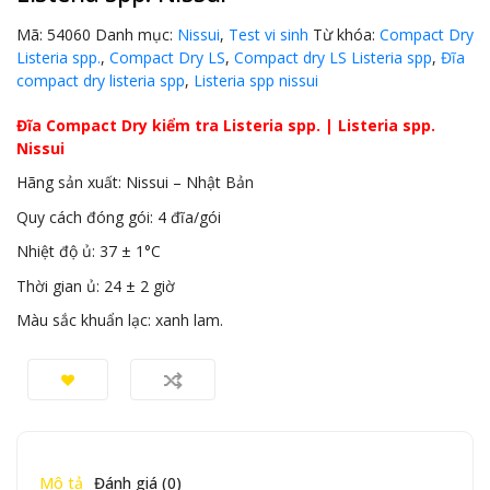
Mã:
54060
Danh mục:
Nissui
,
Test vi sinh
Từ khóa:
Compact Dry
Listeria spp.
,
Compact Dry LS
,
Compact dry LS Listeria spp
,
Đĩa
compact dry listeria spp
,
Listeria spp nissui
Đĩa Compact Dry kiểm tra Listeria spp. | Listeria spp.
Nissui
Hãng sản xuất: Nissui – Nhật Bản
Quy cách đóng gói: 4 đĩa/gói
Nhiệt độ ủ: 37 ± 1°C
Thời gian ủ: 24 ± 2 giờ
Màu sắc khuẩn lạc: xanh lam.
Mô tả
Đánh giá (0)