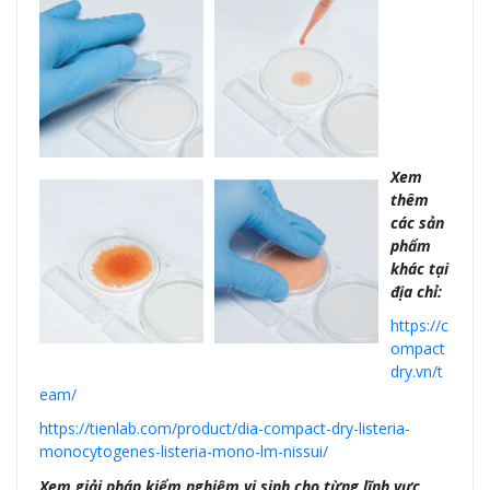
Xem
thêm
các sản
phẩm
khác tại
địa chỉ:
https://c
ompact
dry.vn/t
eam/
https://tienlab.com/product/dia-compact-dry-listeria-
monocytogenes-listeria-mono-lm-nissui/
Xem giải pháp kiểm nghiệm vi sinh cho từng lĩnh vực