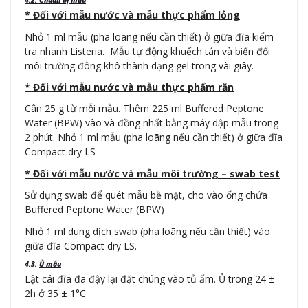
4.2. Chuẩn bị
mẫu
* Đối với mẫu nước và mẫu thực phẩm lỏng
Nhỏ 1 ml mẫu (pha loãng nếu cần thiết) ở giữa đĩa kiểm
tra nhanh Listeria. Mẫu tự động khuếch tán và biến đổi
môi trường đông khô thành dạng gel trong vài giây.
* Đối với mẫu nước và mẫu thực phẩm rắn
Cân 25 g từ mỗi mẫu. Thêm 225 ml Buffered Peptone
Water (BPW) vào và đồng nhất bằng máy dập mẫu trong
2 phút. Nhỏ 1 ml mẫu (pha loãng nếu cần thiết) ở giữa đĩa
Compact dry LS
* Đối với mẫu nước và mẫu môi trường – swab test
Sử dụng swab để quét mẫu bề mặt, cho vào ống chứa
Buffered Peptone Water (BPW)
Nhỏ 1 ml dung dịch swab (pha loãng nếu cần thiết) vào
giữa đĩa Compact dry LS.
4.3.
Ủ mẫu
Lật cái đĩa đã đậy lại đặt chúng vào tủ ấm. Ủ trong 24 ±
2h ở 35 ± 1°C