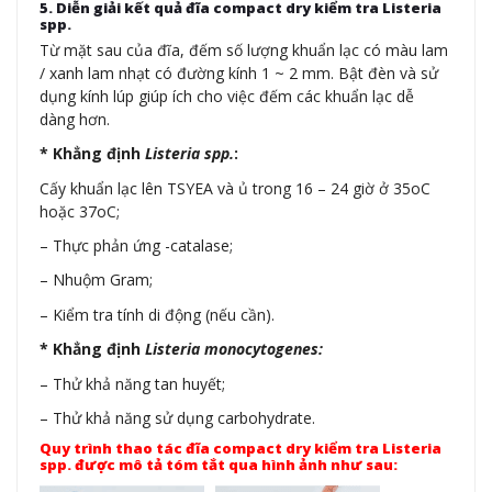
5. Diễn giải kết quả đĩa compact dry kiểm tra Listeria
spp.
Từ mặt sau của đĩa, đếm số lượng khuẩn lạc có màu lam
/ xanh lam nhạt có đường kính 1 ~ 2 mm. Bật đèn và sử
dụng kính lúp giúp ích cho việc đếm các khuẩn lạc dễ
dàng hơn.
* Khẳng định
Listeria spp.
:
Cấy khuẩn lạc lên TSYEA và ủ trong 16 – 24 giờ ở 35oC
hoặc 37oC;
– Thực phản ứng -catalase;
– Nhuộm Gram;
– Kiểm tra tính di động (nếu cần).
* Khẳng định
Listeria monocytogenes:
– Thử khả năng tan huyết;
– Thử khả năng sử dụng carbohydrate.
Quy trình thao tác đĩa compact dry kiểm tra Listeria
spp. được mô tả tóm tắt qua hình ảnh như sau: