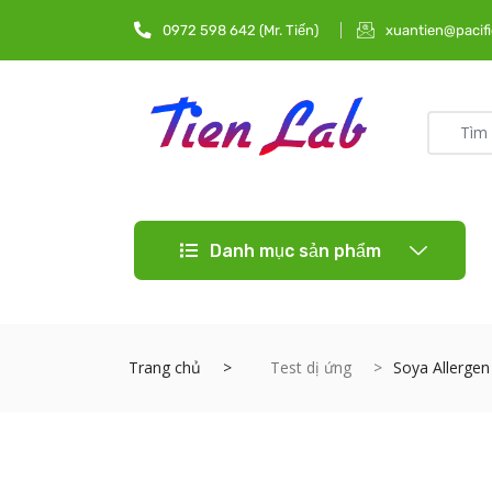
0972 598 642 (Mr. Tiến)
xuantien@pacifi
Danh mục sản phẩm
Trang chủ
Test dị ứng
Soya Allerge