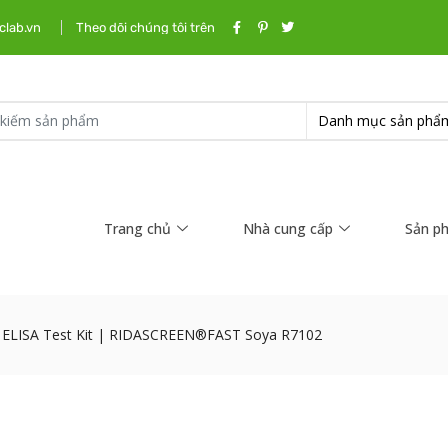
clab.vn
Theo dõi chúng tôi trên
Trang chủ
Nhà cung cấp
Sản p
n ELISA Test Kit | RIDASCREEN®FAST Soya R7102