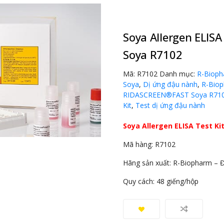
Soya Allergen ELIS
Soya R7102
Mã:
R7102
Danh mục:
R-Biop
Soya
,
Dị ứng đậu nành
,
R-Bio
RIDASCREEN®FAST Soya R71
Kit
,
Test dị ứng đậu nành
Soya Allergen ELISA Test K
Mã hàng: R7102
Hãng sản xuất: R-Biopharm – 
Quy cách: 48 giếng/hộp