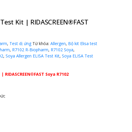
A Test Kit | RIDASCREEN®FAST
harm
,
Test dị ứng
Từ khóa:
Allergen
,
Bộ kit Elisa test
pharm
,
R7102 R-Biopharm
,
R7102 Soya
,
02
,
Soya Allergen ELISA Test Kit
,
Soya ELISA Test
it | RIDASCREEN®FAST Soya R7102
Đức