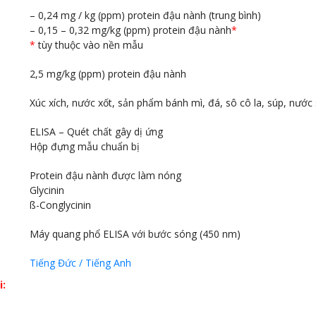
– 0,24 mg / kg (ppm) protein đậu nành (trung bình)
– 0,15 – 0,32 mg/kg (ppm) protein đậu nành
*
*
tùy thuộc vào nền mẫu
2,5 mg/kg (ppm) protein đậu nành
Xúc xích, nước xốt, sản phẩm bánh mì, đá, sô cô la, súp, nước 
ELISA – Quét chất gây dị ứng
Hộp đựng mẫu chuẩn bị
Protein đậu nành được làm nóng
Glycinin
ß-Conglycinin
Máy quang phổ ELISA với bước sóng (450 nm)
Tiếng Đức / Tiếng Anh
i: