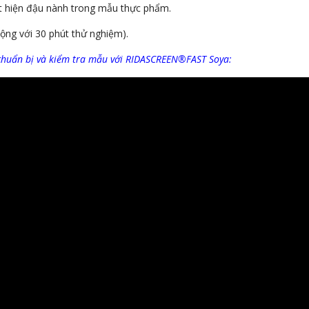
t hiện đậu nành trong mẫu thực phẩm.
ộng với 30 phút thử nghiệm).
 chuẩn bị và kiểm tra mẫu với RIDASCREEN®FAST Soya: