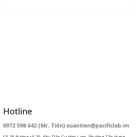
Hotline
0972 598 642 (Mr. Tiến) xuantien@pacificlab.vn
Số 28 đường số 20, Khu Dân Cư Him Lam, Phường Tân Hưng,