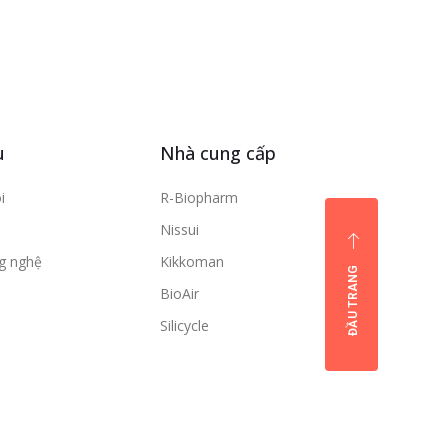
u
Nhà cung cấp
i
R-Biopharm
Nissui
ng nghệ
Kikkoman
ĐẦU TRANG
BioAir
Silicycle