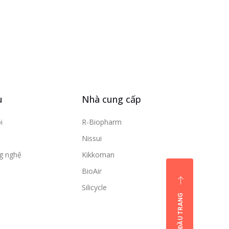
u
Nhà cung cấp
i
R-Biopharm
Nissui
ng nghệ
Kikkoman
BioAir
Silicycle
ĐẦU TRANG