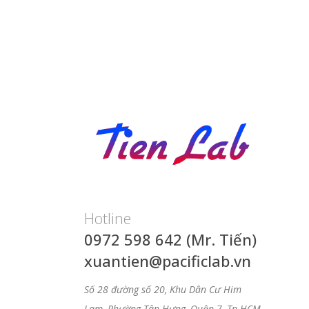
Hotline
0972 598 642 (Mr. Tiến)
xuantien@pacificlab.vn
Số 28 đường số 20, Khu Dân Cư Him
Lam, Phường Tân Hưng, Quận 7, Tp.HCM