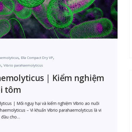
,
,
aemolyticus
Đĩa Compact Dry VP
,
m
Vibrio parahaemolyticus
aemolyticus | Kiểm nghiệm
ôi tôm
yticus | Mối nguy hại và kiểm nghiệm Vibrio ao nuôi
ahaemolyticus – Vi khuẩn Vibrio parahaemolyticus là vi
g đầu cho…