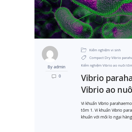
Kiểm nghiệm vi sinh
Compact Dry Vibrio parah
Kiểm nghiệm Vibrio ao nuôi tô
By admin
Vibrio parah
0
Vibrio ao nu
Vi khuẩn Vibrio parahaemol
tôm 1. Vi khuẩn Vibrio par
khuẩn với mối lo ngại hàn