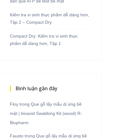
dẫn que ATP để test bề mặt
Kiểm tra vi sinh thực phẩm dễ dàng hơn,
Tập 2 – Compact Dry
Compact Dry: Kiểm tra vi sinh thực
phẩm dễ dàng hơn, Tập 1
Bình luận gần đây
Floy
trong
Que gỗ lấy mẫu dị ứng bề
mặt | bioavid Swabbing Kit (wood) R-
Biopharm
Fausto
trong
Que gỗ lấy mẫu dị ứng bề