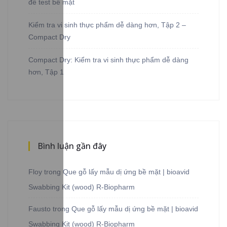
để test bề mặt
Kiểm tra vi sinh thực phẩm dễ dàng hơn, Tập 2 –
Compact Dry
Compact Dry: Kiểm tra vi sinh thực phẩm dễ dàng
hơn, Tập 1
Bình luận gần đây
Floy
trong
Que gỗ lấy mẫu dị ứng bề mặt | bioavid
Swabbing Kit (wood) R-Biopharm
Fausto
trong
Que gỗ lấy mẫu dị ứng bề mặt | bioavid
Swabbing Kit (wood) R-Biopharm