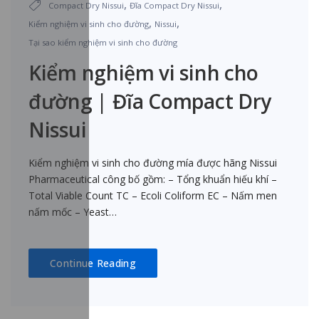
,
,
Compact Dry Nissui
Đĩa Compact Dry Nissui
,
,
Kiểm nghiệm vi sinh cho đường
Nissui
Tại sao kiểm nghiệm vi sinh cho đường
Kiểm nghiệm vi sinh cho
đường | Đĩa Compact Dry
Nissui
Kiểm nghiệm vi sinh cho đường mía được hãng Nissui
Pharmaceutical công bố gồm: – Tổng khuẩn hiếu khí –
Total Viable Count TC – Ecoli Coliform EC – Nấm men
nấm mốc – Yeast…
Continue Reading