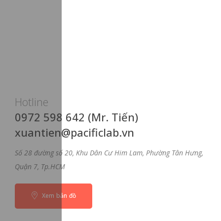
Hotline
0972 598 642 (Mr. Tiến)
xuantien@pacificlab.vn
Số 28 đường số 20, Khu Dân Cư Him Lam, Phường Tân Hưng,
Quận 7, Tp.HCM
Xem bản đồ