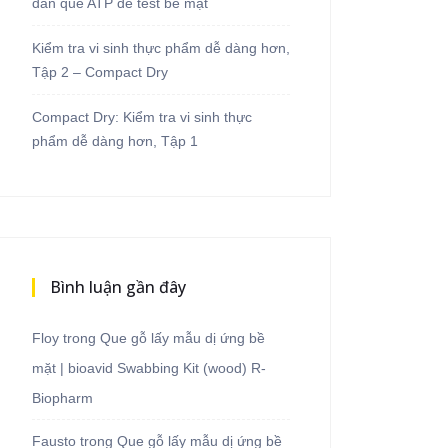
dẫn que ATP để test bề mặt
Kiểm tra vi sinh thực phẩm dễ dàng hơn,
Tập 2 – Compact Dry
Compact Dry: Kiểm tra vi sinh thực
phẩm dễ dàng hơn, Tập 1
Bình luận gần đây
Floy
trong
Que gỗ lấy mẫu dị ứng bề
mặt | bioavid Swabbing Kit (wood) R-
Biopharm
Fausto
trong
Que gỗ lấy mẫu dị ứng bề