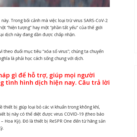
 này. Trong bối cảnh mà việc loại trừ virus SARS-CoV-2
 một “hiện tượng” hay một “phần tất yếu” của thế giới
đại dịch này đang dần được chấp nhận.
ì theo đuổi mục tiêu “xóa sổ virus”; chúng ta chuyển
ghĩa là phải học cách sống chung với dịch.
pháp gì để hỗ trợ, giúp mọi người
 tình hình dịch hiện nay. Câu trả lời
thiết bị giúp loại bỏ các vi khuẩn trong không khí,
hiết bị này có thể diệt được virus COVID-19 (theo báo
– Hoa Kỳ). Đó là thiết bị ReSPR One đến từ hãng sản
ỳ.