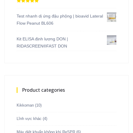
Được xếp
hạng
5.00
5
sao
Test nhanh dị ứng đậu phộng | bioavid Lateral
Flow Peanut BL606
Kit ELISA định lượng DON |
RIDASCREEN®FAST DON
Product categories
Kikkoman
(10)
Lĩnh vực khác
(4)
Máy diệt khuẩn không khí ReSPR
(6)