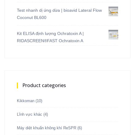
Được xếp
hạng
5.00
5
sao
Test nhanh dị ứng dừa | bioavid Lateral Flow
Coconut BL600
Kit ELISA định lượng Ochratoxin A |
RIDASCREEN®FAST Ochratoxin A
Product categories
Kikkoman
(10)
Lĩnh vực khác
(4)
Máy diệt khuẩn không khí ReSPR
(6)