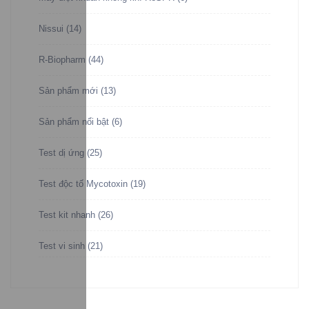
Nissui
(14)
R-Biopharm
(44)
Sản phẩm mới
(13)
Sản phẩm nổi bật
(6)
Test dị ứng
(25)
Test độc tố Mycotoxin
(19)
Test kit nhanh
(26)
Test vi sinh
(21)