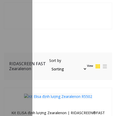
Sort by
RIDASCREEN FAST
View
Zearalenon
Kit ELISA định lượng Zearalenon | RIDASCREEN®FAST