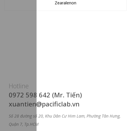
Zearalenon
Hotline
0972 598 642 (Mr. Tiến)
xuantien@pacificlab.vn
Số 28 đường số 20, Khu Dân Cư Him Lam, Phường Tân Hưng,
Quận 7, Tp.HCM