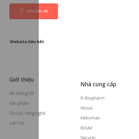
Xem bản đồ
Website liên kết
Giới thiệu
Nhà cung cấp
Về chúng tôi
R-Biopharm
Sản phẩm
Nissui
Tin tức công nghệ
Kikkoman
Liên hệ
BioAir
Silicycle