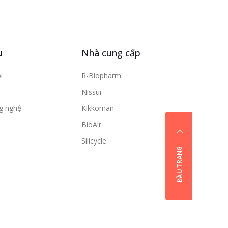
u
Nhà cung cấp
i
R-Biopharm
Nissui
ng nghệ
Kikkoman
BioAir
Silicycle
ĐẦU TRANG