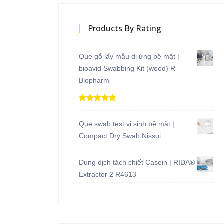
Products By Rating
Que gỗ lấy mẫu dị ứng bề mặt |
bioavid Swabbing Kit (wood) R-
Biopharm
Được xếp
hạng
5.00
5
sao
Que swab test vi sinh bề mặt |
Compact Dry Swab Nissui
Dung dịch tách chiết Casein | RIDA®
Extractor 2 R4613