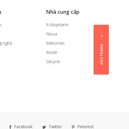
u
Nhà cung cấp
i
R-Biopharm
Nissui
ng nghệ
Kikkoman
ĐẦU TRANG
BioAir
Silicycle
Facebook
Twitter
Pinterest