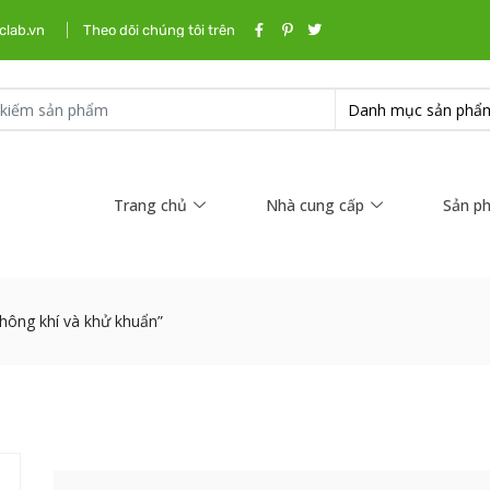
clab.vn
Theo dõi chúng tôi trên
Trang chủ
Nhà cung cấp
Sản p
hông khí và khử khuẩn”