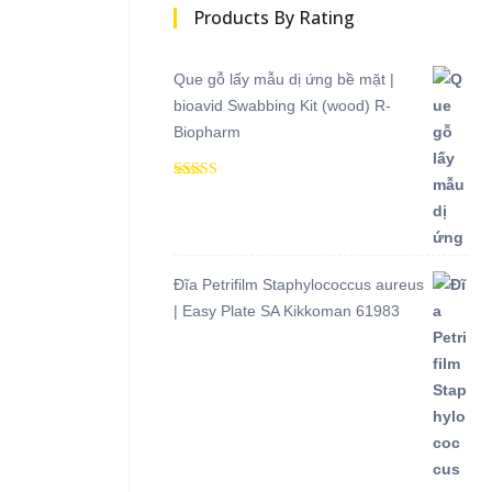
Products By Rating
Que gỗ lấy mẫu dị ứng bề mặt |
bioavid Swabbing Kit (wood) R-
Biopharm
Được xếp
hạng
5.00
5
sao
Đĩa Petrifilm Staphylococcus aureus
| Easy Plate SA Kikkoman 61983