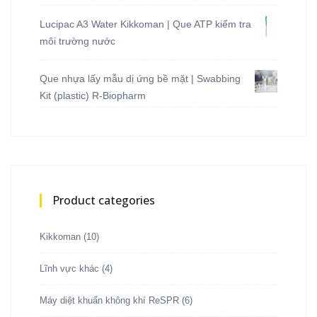
Được xếp
hạng
5.00
5
sao
Lucipac A3 Water Kikkoman | Que ATP kiểm tra
môi trường nước
Que nhựa lấy mẫu dị ứng bề mặt | Swabbing
Kit (plastic) R-Biopharm
Product categories
Kikkoman
(10)
Lĩnh vực khác
(4)
Máy diệt khuẩn không khí ReSPR
(6)