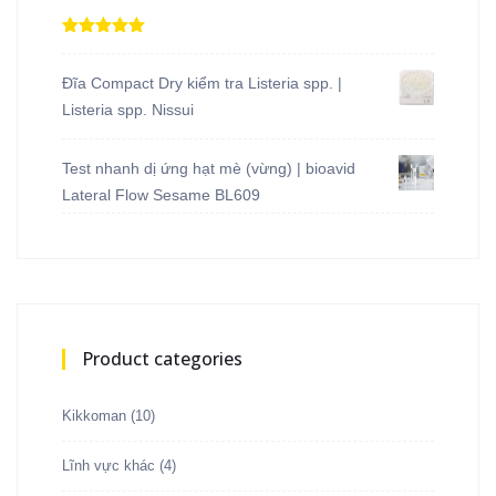
Được xếp
hạng
5.00
5
sao
Đĩa Compact Dry kiểm tra Listeria spp. |
Listeria spp. Nissui
Test nhanh dị ứng hạt mè (vừng) | bioavid
Lateral Flow Sesame BL609
Product categories
Kikkoman
(10)
Lĩnh vực khác
(4)