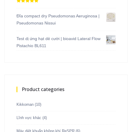
Được xếp
hạng
5.00
5
sao
Đĩa compact dry Pseudomonas Aeruginosa |
Pseudomonas Nissui
Test dị ứng hạt dẻ cười | bioavid Lateral Flow
Pistachio BL611
Product categories
Kikkoman
(10)
Lĩnh vực khác
(4)
Máy diệt khuẩn không khí ReSPR
(6)