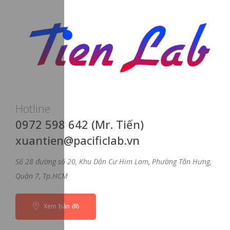
Hotline
0972 598 642 (Mr. Tiến)
xuantien@pacificlab.vn
Số 28 đường số 20, Khu Dân Cư Him Lam, Phường Tân Hưng,
Quận 7, Tp.HCM
Xem bản đồ