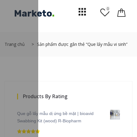
0
Trang chủ
Sản phẩm được gắn thẻ “Que lấy mẫu vi sinh”
Products By Rating
Que gỗ lấy mẫu dị ứng bề mặt | bioavid
Swabbing Kit (wood) R-Biopharm