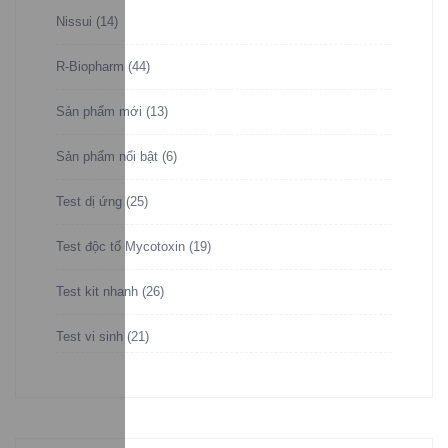
Nissui
(14)
R-Biopharm
(44)
Sản phẩm mới
(13)
Sản phẩm nổi bật
(6)
Test dị ứng
(25)
Test độc tố Mycotoxin
(19)
Test kit nhanh
(26)
Test vi sinh
(21)