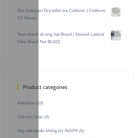
Được xếp
hạng
5.00
5
sao
Đĩa Compact Dry kiểm tra Coliform | Coliform
CF Nissui
Test nhanh dị ứng hạt Brazil | bioavid Lateral
Flow Brazil Nut BL602
Product categories
Kikkoman
(10)
Lĩnh vực khác
(4)
Máy diệt khuẩn không khí ReSPR
(6)