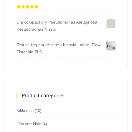
Được xếp
hạng
5.00
5
sao
Đĩa compact dry Pseudomonas Aeruginosa |
Pseudomonas Nissui
Test dị ứng hạt dẻ cười | bioavid Lateral Flow
Pistachio BL611
Product categories
Kikkoman
(10)
Lĩnh vực khác
(4)