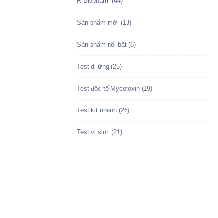
R-Biopharm
(44)
Sản phẩm mới
(13)
Sản phẩm nổi bật
(6)
Test dị ứng
(25)
Test độc tố Mycotoxin
(19)
Test kit nhanh
(26)
Test vi sinh
(21)