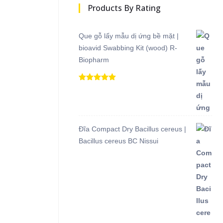
Products By Rating
Que gỗ lấy mẫu dị ứng bề mặt |
bioavid Swabbing Kit (wood) R-
Biopharm
Được xếp
hạng
5.00
5
sao
Đĩa Compact Dry Bacillus cereus |
Bacillus cereus BC Nissui