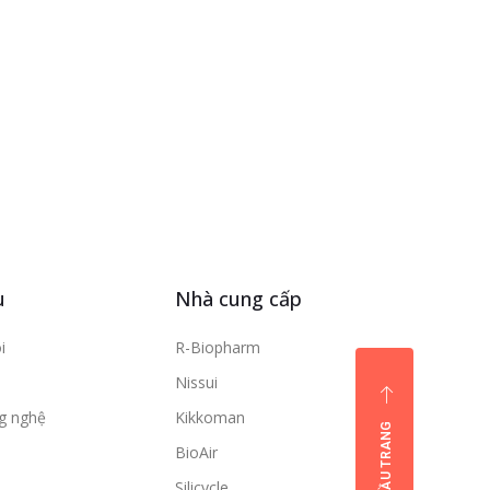
u
Nhà cung cấp
i
R-Biopharm
Nissui
ng nghệ
Kikkoman
ĐẦU TRANG
BioAir
Silicycle