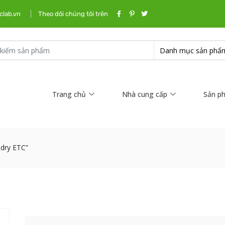
clab.vn
Theo dõi chúng tôi trên
Trang chủ
Nhà cung cấp
Sản p
dry ETC”