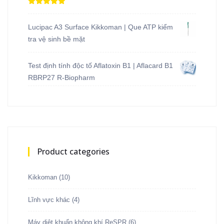
Được xếp
hạng
5.00
5
sao
Lucipac A3 Surface Kikkoman | Que ATP kiểm
tra vệ sinh bề mặt
Test định tính độc tố Aflatoxin B1 | Aflacard B1
RBRP27 R-Biopharm
Product categories
Kikkoman
(10)
Lĩnh vực khác
(4)
Máy diệt khuẩn không khí ReSPR
(6)